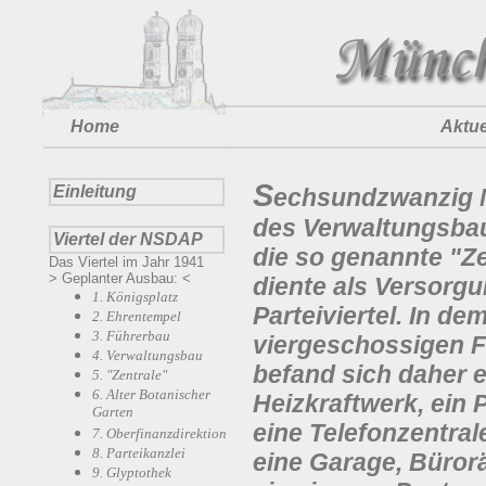
Home
Aktue
S
Einleitung
echsundzwanzig M
des Verwaltungsbau
Viertel der NSDAP
die so genannte "Ze
Das Viertel im Jahr 1941
> Geplanter Ausbau: <
diente als Versorg
1. Königsplatz
Parteiviertel. In de
2. Ehrentempel
3. Führerbau
viergeschossigen F
4. Verwaltungsbau
befand sich daher e
5. "Zentrale"
6. Alter Botanischer
Heizkraftwerk, ein
Garten
eine Telefonzentrale
7. Oberfinanzdirektion
8. Parteikanzlei
eine Garage, Büro
9. Glyptothek