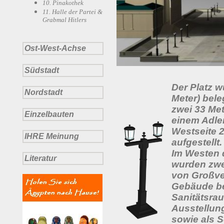
10. Pinakothek
11. Halle der Partei &
Grabmal Hitlers
Ost-West-Achse
Südstadt
Der Platz w
Nordstadt
Meter) bel
zwei 33 Me
Einzelbauten
einem Adle
Westseite 
IHRE Meinung
aufgestellt.
Im Westen 
Literatur
wurden zwei
von Großve
Gebäude be
Sanitätsra
Ausstellun
sowie als S