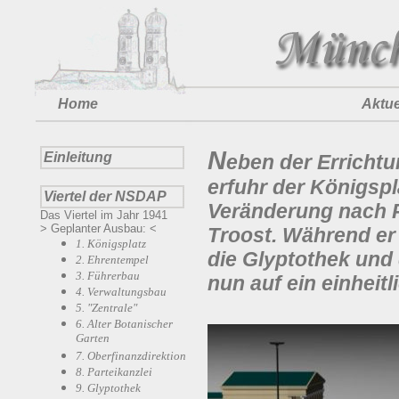
Home
Aktue
N
Einleitung
eben der Erricht
erfuhr der Königspl
Viertel der NSDAP
Veränderung nach P
Das Viertel im Jahr 1941
> Geplanter Ausbau: <
Troost. Während er 
1. Königsplatz
die Glyptothek und
2. Ehrentempel
3. Führerbau
nun auf ein einheit
4. Verwaltungsbau
5. "Zentrale"
6. Alter Botanischer
Garten
7. Oberfinanzdirektion
8. Parteikanzlei
9. Glyptothek